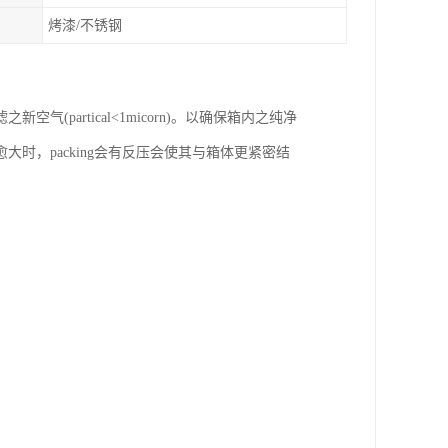
烤漆/不锈钢
artical<1micorn)。以确保箱内之纯净
愈大时，packing会有反压会使其与箱体更紧密结