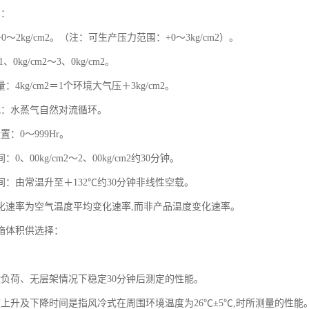
围：
～2kg/cm2。（注：可生产压力范围：+0～3kg/cm2）。
、0kg/cm2～3、0kg/cm2。
4kg/cm2＝1个环境大气压＋3kg/cm2。
式：水蒸气自然对流循环。
置：0～999Hr。
：0、00kg/cm2～2、00kg/cm2约30分钟。
间：由常温升至＋132℃约30分钟非线性空载。
变化速率为空气温度平均变化速率,而非产品温度变化速率。
内箱体积供选择：
验负荷、无层架情况下稳定30分钟后测定的性能。
度上升及下降时间是指风冷式在周围环境温度为26℃±5℃,时所测量的性能