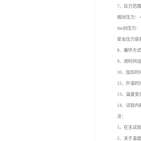
7、压力范
相对压力：+0
Jue对压力：1
安全压力容量：
8、循环方
9、测时间设
10、加压时间
12、升温时
13、温度
14、试验
注：
1、在无试
2、关于温