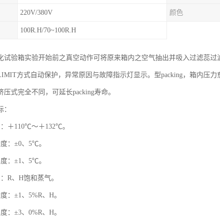
220V/380V
颜色
100R.H/70~100R.H
试验箱实验开始前之真空动作可将原来箱内之空气抽出并吸入过滤蕊过滤之新空气(p
IMIT方式自动保护，异常原因与故障指示灯显示。型packing，箱内压力
压式完全不同，可延长packing寿命。
标：
：＋110℃～＋132℃。
度：±0、5℃。
度：±1、5℃。
围：R、H饱和蒸气。
度：±1、5%R、H。
度：±3、0%R、H。