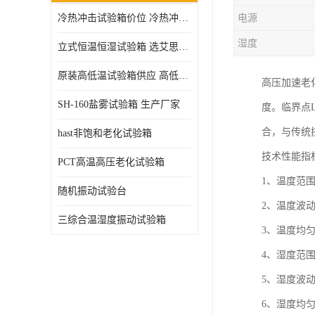
冷热冲击试验箱价位 冷热冲击试验设备 非标定制
电源
高压加速老化试验箱
湿度
立式恒温恒湿试验箱 选艾思荔厂家
原装高低温试验箱供应 高低温交变湿热试验箱
高压加速老化
SH-160盐雾试验箱 生产厂家
度。临界点L
合，与传统挤
hast非饱和老化试验箱
技术性能指
PCT高温高压老化试验箱
1、温度范围
随机振动试验台
2、温度波动
三综合温湿度振动试验箱
3、温度均匀
4、湿度范
5、湿度波动
6、湿度均匀