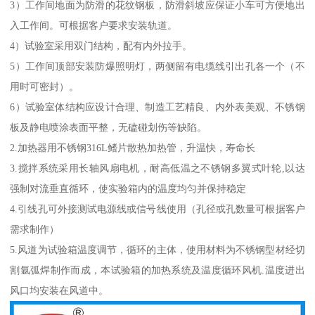
3）工作间地面为防滑的花纹钢板，防滑斜坡应保证小车可方便地出
入工作间。可根据客户要求安装轨道。
4）试验室采用双门结构，配有内外拉手。
5）工作间顶部安装防爆照明灯，两侧留有电缆线引出孔各一个（不
用时可密封）。
6）试验室体结构应设计合理、制造工艺精良、内外表美观、不锈钢
板及静电喷涂表面平整，无磕碰划伤等缺陷。
2.加热器用不锈钢316L鳍片散热加热管，升温快，寿命长
3.搅拌系统采用长轴风扇电机，耐高低温之不锈钢多翼式叶轮,以达
强制对流垂直循环，使实验箱内的温度均匀并保持稳定
4.引线孔可外接测试电源线或信号线使用（孔径或孔数量可根据客户
需求制作）
5.风道为试验箱温度调节，循环的主体，使用材料为不锈钢型材经切
割氩弧焊制作而成，本试验箱的加热系统及温度循环风机.温度进出
风口均安装在风道中。