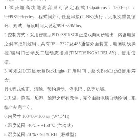
1.试验箱高功能高容量可设定程式150patterns：1500~eps：
9999X999cycles，程式间并可任意串接(TINK)执行，无限次重复循
环；则试，每段时间大设定99Hrs59Mins。
2.控制方式：采用智慧型PID+SSR/SCR正逆双向同步输出，内含电脑
之斜率控制逻辑，具有RS—232C及485通信介面装置，电脑联线操
控/编辑门己录及二组动态接点(TIMERSINGALRELAY)，使用便
捷。
3.可规划LCD显示幕BackLight~开启时间，延长BackLight2使用寿
命。
具4.程式修正、清除、预约启动、停电记，亿等功能。
5.升温、降温、加湿、除湿之所有元件，完全由微电脑自动控制，系
统个别完全立。
6.内尺寸 100×80×100 ㎝ (W*D*H)
7.温度范围 -40℃～+150 ℃ (气冷式)
8.湿度范围 20 %～98 % RH（标准型）