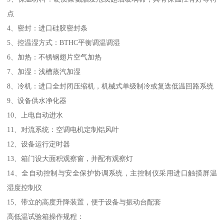
点
4、密封：进口硅胶密封条
5、控温湿方式：BTHC平衡调温调湿
6、加热：不锈钢翅片空气加热
7、加湿：浅槽蒸汽加湿
8、冷机：进口全封闭压缩机，机械式单级制冷或复迭低温回路系统
9、设备供水净化器
10、上电自动进水
11、对流系统：空调电机定制铝风叶
12、设备运行定时器
13、箱门设大面积观察窗，并配有观察灯
14、全自动控制与安全保护协调系统，主控制仪采用进口触摸屏温
湿度控制仪
15、带立的高度升降装置，便于设备与振动台配套
高低温试验箱操作规程：