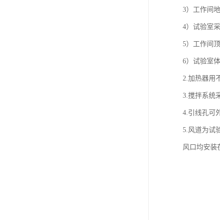
3）工作间
4）试验室
5）工作间
6）试验室
2.加热器用
3.搅拌系
4.引线孔
5.风道为
风口均安装