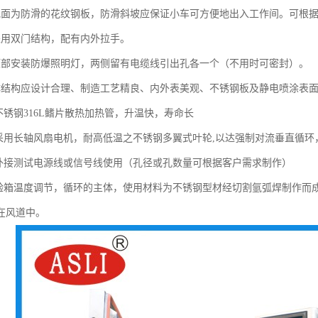
地面为防滑的花纹钢板，防滑斜坡应保证小车可方便地出入工作间。可根
采用双门结构，配有内外拉手。
顶部安装防爆照明灯，两侧留有电缆线引出孔各一个（不用时可密封）。
体结构应设计合理、制造工艺精良、内外表美观、不锈钢板及静电喷涂表
不锈钢316L鳍片散热加热管，升温快，寿命长
统采用长轴风扇电机，耐高低温之不锈钢多翼式叶轮,以达强制对流垂直循
可外接测试电源线或信号线使用（孔径或孔数量可根据客户需求制作）
试验箱温度调节，循环的主体，使用材料为不锈钢型材经切割氩弧焊制作而
在风道中。