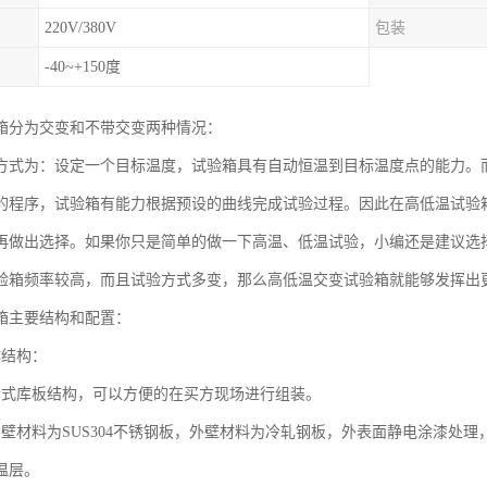
220V/380V
包装
-40~+150度
箱分为交变和不带交变两种情况：
方式为：设定一个目标温度，试验箱具有自动恒温到目标温度点的能力。
的程序，试验箱有能力根据预设的曲线完成试验过程。因此在高低温试验
再做出选择。如果你只是简单的做一下高温、低温试验，小编还是建议选
验箱频率较高，而且试验方式多变，那么高低温交变试验箱就能够发挥出
箱主要结构和配置：
体结构：
合式库板结构，可以方便的在买方现场进行组装。
内壁材料为SUS304不锈钢板，外壁材料为冷轧钢板，外表面静电涂漆处理
温层。