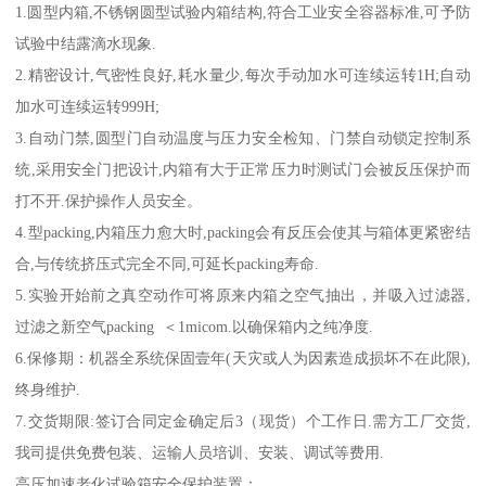
1.圆型内箱,不锈钢圆型试验内箱结构,符合工业安全容器标准,可予防
试验中结露滴水现象.
2.精密设计,气密性良好,耗水量少,每次手动加水可连续运转1H;自动
加水可连续运转999H;
3.自动门禁,圆型门自动温度与压力安全检知、门禁自动锁定控制系
统,采用安全门把设计,内箱有大于正常压力时测试门会被反压保护而
打不开.保护操作人员安全。
4.型packing,内箱压力愈大时,packing会有反压会使其与箱体更紧密结
合,与传统挤压式完全不同,可延长packing寿命.
5.实验开始前之真空动作可将原来内箱之空气抽出，并吸入过滤器,
过滤之新空气packing ＜1micom.以确保箱内之纯净度.
6.保修期：机器全系统保固壹年(天灾或人为因素造成损坏不在此限),
终身维护.
7.交货期限:签订合同定金确定后3（现货）个工作日.需方工厂交货,
我司提供免费包装、运输人员培训、安装、调试等费用.
高压加速老化试验箱安全保护装置：