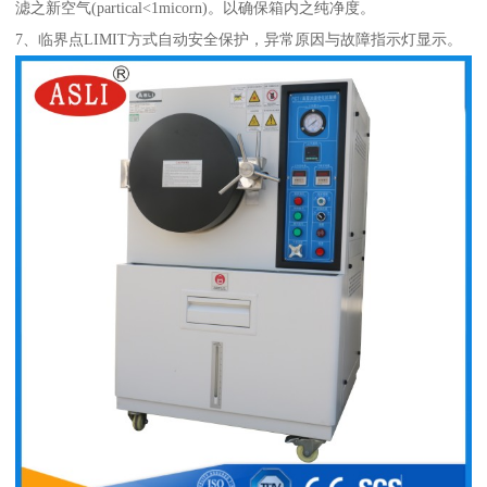
滤之新空气(partical<1micorn)。以确保箱内之纯净度。
7、临界点LIMIT方式自动安全保护，异常原因与故障指示灯显示。