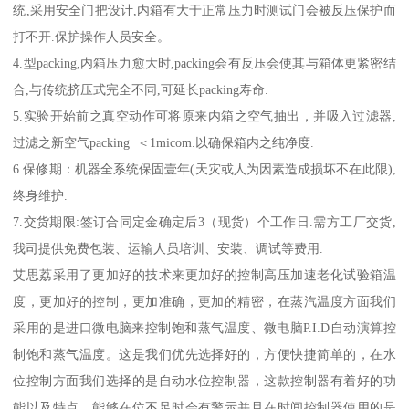
统,采用安全门把设计,内箱有大于正常压力时测试门会被反压保护而
打不开.保护操作人员安全。
4.型packing,内箱压力愈大时,packing会有反压会使其与箱体更紧密结
合,与传统挤压式完全不同,可延长packing寿命.
5.实验开始前之真空动作可将原来内箱之空气抽出，并吸入过滤器,
过滤之新空气packing ＜1micom.以确保箱内之纯净度.
6.保修期：机器全系统保固壹年(天灾或人为因素造成损坏不在此限),
终身维护.
7.交货期限:签订合同定金确定后3（现货）个工作日.需方工厂交货,
我司提供免费包装、运输人员培训、安装、调试等费用.
艾思荔采用了更加好的技术来更加好的控制高压加速老化试验箱温
度，更加好的控制，更加准确，更加的精密，在蒸汽温度方面我们
采用的是进口微电脑来控制饱和蒸气温度、微电脑P.I.D自动演算控
制饱和蒸气温度。这是我们优先选择好的，方便快捷简单的，在水
位控制方面我们选择的是自动水位控制器，这款控制器有着好的功
能以及特点，能够在位不足时会有警示并且在时间控制器使用的是