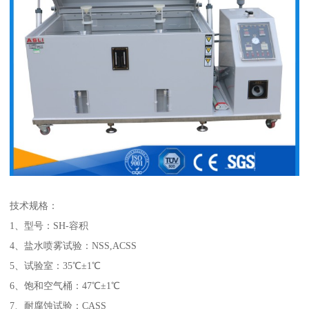
技术规格：
1、型号：SH-容积
4、盐水喷雾试验：NSS,ACSS
5、试验室：35℃±1℃
6、饱和空气桶：47℃±1℃
7、耐腐蚀试验：CASS