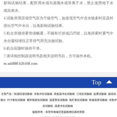
影响试验结果，配所用水须为蒸馏水或等离子水，禁止使用地下水
或自来水。
4.试验所用压缩空气应为干燥空气，如发现空气中含水较多时应及时
排出空气中水分，以免影响试验结果。
5.机台所接排雾管须畅通，不能有打折或凸凹状，以免排雾时雾气中
水分凝结堵住正常排气而无法做试验。
6.机台应随时保持干净。
7.请详阅控制器说明书及相关说明书后，方可操作本机。
m.asli888.b2b168.com
Top
主营产品：恒温恒湿试验箱 冷热冲击试验箱 高低温冲击试验箱 三综合试验箱 盐雾试验箱 振动试
验台 PCT老化试验箱 紫外线老化试验箱 温度变化试验箱 氙灯老化试验箱 快速温变试验箱 冷热冲
击试验机 温度冲击试验箱
版权所有：东莞市南城艾思荔检测仪器经营部