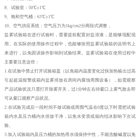
8、试验室：50℃±1℃
9、饱和空气桶：63℃±1℃
10、空气供应系统：空气压力为1kg/cm2分两段式调整，
盐雾试验箱在进行试验时，需要提前配置好盐溶液，是能够现配现
用。在实际的使用操作过程中，也能够按照盐雾试验箱的说明书上
来进行，以免因误操作影响到试验结果。盐雾试验箱在使用过程中
主要要注意这些：
1.在试验中禁止打开试验箱盖（以免箱内温度变化过快加热输出过高
引起超温报警或箱内盐雾排放在房间内腐蚀周围设备），如需观察
产品试验状况只需打开除雾开关，过1分钟左右待窗口上雾气散去即
可从窗口观察产品状况。
2.在试验完成后一段时间不做试验或周围气温在0度以下时需把试验
箱内水及压力桶内水排放干净，以免水变质或箱内结冰影响下次试
验。
3.加入试验箱内及压力桶的加热用水须保持中性，不能含酸碱度以免