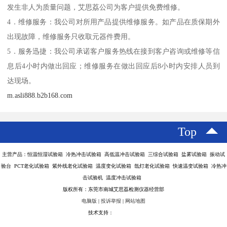
发生非人为质量问题，艾思荔公司为客户提供免费维修。
4．维修服务：我公司对所用产品提供维修服务。如产品在质保期外
出现故障，维修服务只收取元器件费用。
5．服务迅捷：我公司承诺客户服务热线在接到客户咨询或维修等信
息后4小时内做出回应；维修服务在做出回应后8小时内安排人员到
达现场。
m.asli888.b2b168.com
Top
主营产品：恒温恒湿试验箱 冷热冲击试验箱 高低温冲击试验箱 三综合试验箱 盐雾试验箱 振动试
验台 PCT老化试验箱 紫外线老化试验箱 温度变化试验箱 氙灯老化试验箱 快速温变试验箱 冷热冲
击试验机 温度冲击试验箱
版权所有：东莞市南城艾思荔检测仪器经营部
电脑版
|
投诉举报
|
网站地图
技术支持：
八方资源网