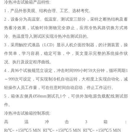
冷热冲击试验箱产品特性:
1．产品外形美观、结构合理、工艺、选材考究。
2．设备分为高温室、低温室、测试室三部分，采特之断热结构及蓄
热蓄冷效果，试验时待测物完全静止，应用冷热风路切换方式将
冷、热温度导入测试区实现冷热冲击测试目的。
3．采用触控式液晶（LCD）显示人机介面控制器，的计测装置，操
作简单，学习容易，稳定可靠，中，英文显示完整的系统操作状
况、执行及设定程序曲线。
4．具96个试验规范立设定，冲击时间999小时59大分钟，循环周期1
～999次可设定，可实现制冷机自动运转，大程度上实现自动化，减
轻操作人员工作量，可在任意时间自动启动﹑停止工作运行。
5．箱体左侧具Ø50mm测试孔1个，可供外加电源负载配线测试部
件。
冷热冲击试验箱控制系统:
高温冲击3箱：
Rt℃~ +150℃/5 MIN RT℃~ +150℃/5 MIN RT℃~ +150℃/5 MIN