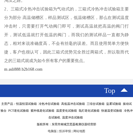
淘汰之路。
2、三箱式冷热冲击试验箱为气动式的，三箱式冷热冲击试验箱主要
分为部分:高温储槽区，样品测试区，低温储槽区，那么在测试温度
冲击时，只需要打开气动阀门即可，测试高温就把高温的阀门打
开，测试低温就打开低温的阀门，而我们的测试样品一直都为静
态，相对来说准确度高，不会有丝毫的误差。而且使用简单方便快
捷，客户也很认可，因此三箱式优势完全胜过两箱式，所以取而代
之的三箱式就成为如今所有客户的重要焦点。
m.asli888.b2b168.com
Top
主营产品：恒温恒湿试验箱 冷热冲击试验箱 高低温冲击试验箱 三综合试验箱 盐雾试验箱 振动试
验台 PCT老化试验箱 紫外线老化试验箱 温度变化试验箱 氙灯老化试验箱 快速温变试验箱 冷热冲
击试验机 温度冲击试验箱
版权所有：东莞市南城艾思荔检测仪器经营部
电脑版
|
投诉举报
|
网站地图