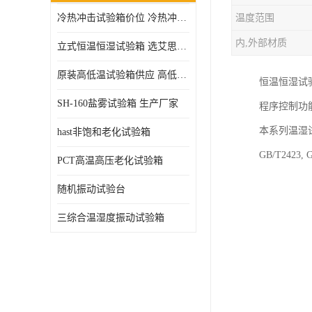
冷热冲击试验箱价位 冷热冲击试验设备 非标定制
温度范围
高压加速老化试验箱
内,外部材质
立式恒温恒湿试验箱 选艾思荔厂家
原装高低温试验箱供应 高低温交变湿热试验箱
恒温恒湿试
SH-160盐雾试验箱 生产厂家
程序控制功
本系列温湿
hast非饱和老化试验箱
GB/T24
PCT高温高压老化试验箱
随机振动试验台
三综合温湿度振动试验箱