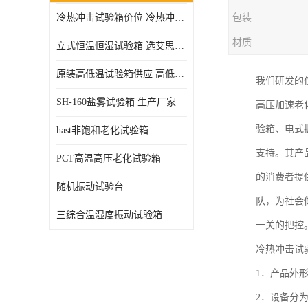
冷热冲击试验箱价位 冷热冲击试验设备 非标定制
包装
高压加速老化试验箱
材质
立式恒温恒湿试验箱 选艾思荔厂家
原装高低温试验箱供应 高低温交变湿热试验箱
我们研发的
SH-160盐雾试验箱 生产厂家
高压加速老
验箱、电式
hast非饱和老化试验箱
支持。其产
PCT高温高压老化试验箱
的消费者提
随机振动试验台
队，为社会
三综合温湿度振动试验箱
一关的把控
冷热冲击试
1．产品外
2．设备分