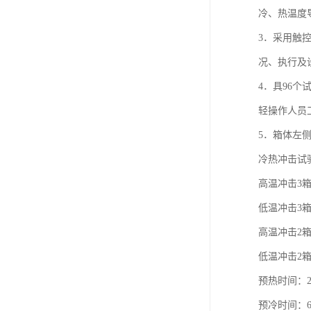
冷、热温度
3．采用触
况、执行及
4．具96
轻操作人员
5．箱体左
冷热冲击试
高温冲击3箱：R
低温冲击3箱：R
高温冲击2箱：-4
低温冲击2箱：+1
预热时间：25M
预冷时间：60M