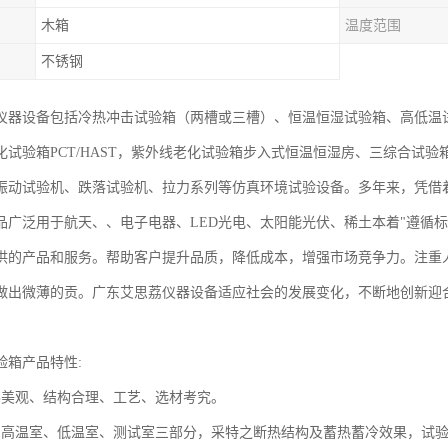
木箱
温度范围
不锈钢
仪器设备包括冷热冲击试验箱（两槽或三槽）、恒温恒湿试验箱、高低温试
化试验箱PCT/HAST，紫外线老化试验箱步入式恒温恒湿房、三综合试
振动试验机、跌落试验机、拉力系列等仿真环境试验设备。多年来，凭借
品广泛用于航天、、电子电器、LED光电、太阳能光伏、稀土本着"遵循
供的产品和服务。帮助客户提升品质，降低成本，增强市场竞争力。注重
做出微薄的贡。广东艾思荔仪器设备适应社会的发展变化，不断地创新迎
。
验箱产品特性:
形美观、结构合理、工艺、选材考究。
为高温室、低温室、测试室三部分，采特之断热结构及蓄热蓄冷效果，试