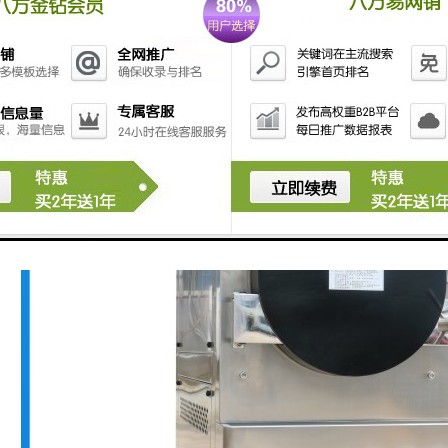
相四线+保护地线，电压范围：AC（380±38）V
范围：（50±0.5）Hz
地电阻小于4Ω