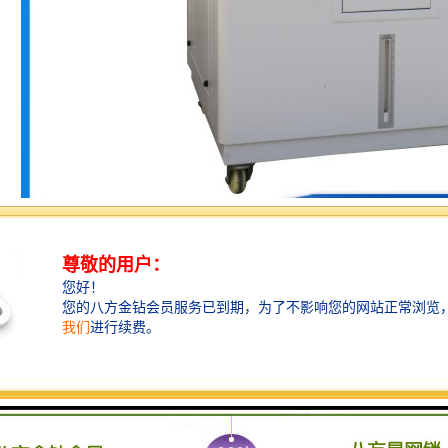
条件：
+28℃（内平均温度≤28℃）
85%RH
～106kPa