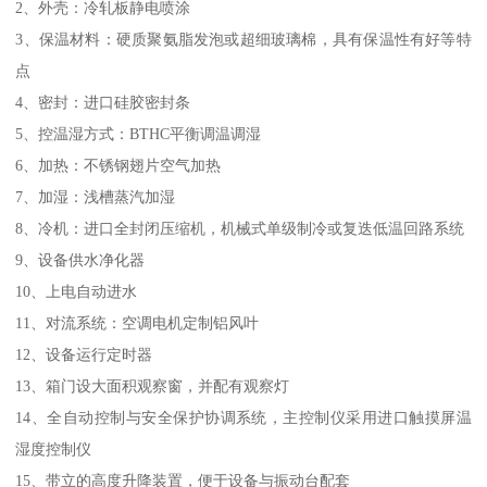
2、外壳：冷轧板静电喷涂
3、保温材料：硬质聚氨脂发泡或超细玻璃棉，具有保温性有好等特
点
4、密封：进口硅胶密封条
5、控温湿方式：BTHC平衡调温调湿
6、加热：不锈钢翅片空气加热
7、加湿：浅槽蒸汽加湿
8、冷机：进口全封闭压缩机，机械式单级制冷或复迭低温回路系统
9、设备供水净化器
10、上电自动进水
11、对流系统：空调电机定制铝风叶
12、设备运行定时器
13、箱门设大面积观察窗，并配有观察灯
14、全自动控制与安全保护协调系统，主控制仪采用进口触摸屏温
湿度控制仪
15、带立的高度升降装置，便于设备与振动台配套