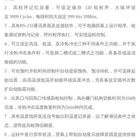
2．高程序记忆容量，可设定储存 120 组程序，大循环设
定 9999 Cycles，每段时间大设定 999 Hrs 59Mins。
3．具有RS-232通讯界面及连接软件，可于电脑荧幕上设计程序、收
集测试资料与记录、呼叫程序执行、可实现远程控制。
4．可立设定高温、低温、及冷热冲击三种不同条件之功能，并于执
行冷热冲击条件时，可选择二槽式或二槽式之功能，具备高低温试
验箱的功能。
5．可在预约开机时间控制中自动提前预热、预冷待机，并可选择起
始位置，由高温或低温开始循环或温度冲击，另具备设定循环次数
扩自动除霜功能。
6．出风口与回风口传感器检知控制，风向栅门机构切换时间为10s内
完成，冷热冲击温度恢复时间为5min钟内完成。
7．具有温度线怀直流信号输出到温度记录器，以了解测试条件之状
态，进而提高检测信赖度。
8．运转中发行异常状况，荧幕上即刻自动显示故障原因及提供排除