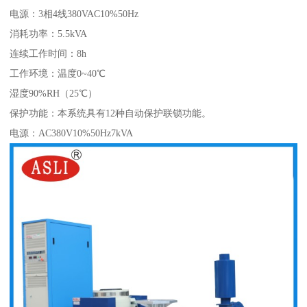
电源：3相4线380VAC10%50Hz
消耗功率：5.5kVA
连续工作时间：8h
工作环境：温度0~40℃
湿度90%RH（25℃）
保护功能：本系统具有12种自动保护联锁功能。
电源：AC380V10%50Hz7kVA