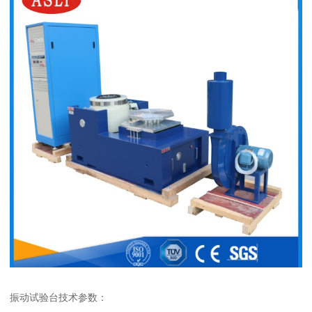
振动试验台技术参数：