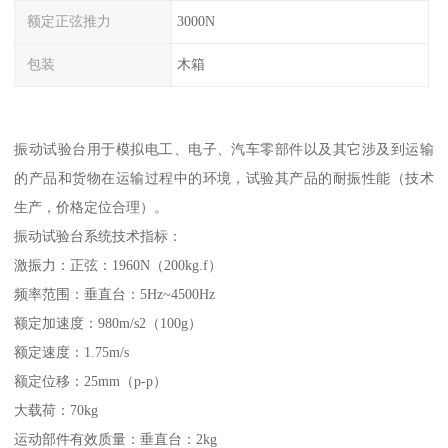
额定正弦推力
3000N
包装
木箱
振动试验台用于模拟电工、电子、汽车零部件以及其它涉及到运输
的产品和货物在运输过程中的环境，试验其产品的耐振性能（技术
生产，价格定位合理）。
振动试验台系统技术指标：
激振力：正弦：1960N（200kg.f）
频率范围：垂直台：5Hz~4500Hz
额定加速度：980m/s2（100g）
额定速度：1.75m/s
额定位移：25mm（p-p）
大载荷：70kg
运动部件有效质量：垂直台：2kg