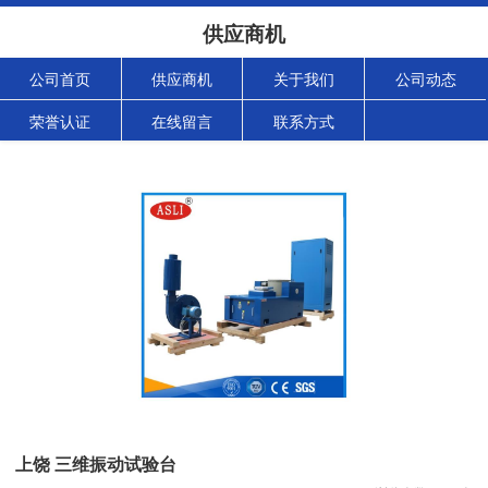
供应商机
公司首页
供应商机
关于我们
公司动态
荣誉认证
在线留言
联系方式
上饶 三维振动试验台