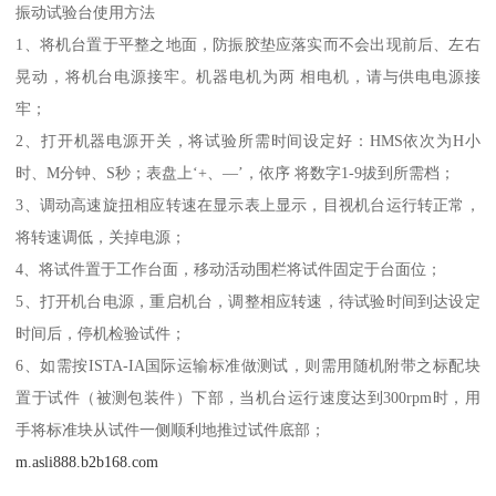
振动试验台使用方法
1、将机台置于平整之地面，防振胶垫应落实而不会出现前后、左右
晃动，将机台电源接牢。机器电机为两 相电机，请与供电电源接
牢；
2、打开机器电源开关，将试验所需时间设定好：HMS依次为H小
时、M分钟、S秒；表盘上‘+、—’，依序 将数字1-9拔到所需档；
3、调动高速旋扭相应转速在显示表上显示，目视机台运行转正常，
将转速调低，关掉电源；
4、将试件置于工作台面，移动活动围栏将试件固定于台面位；
5、打开机台电源，重启机台，调整相应转速，待试验时间到达设定
时间后，停机检验试件；
6、如需按ISTA-IA国际运输标准做测试，则需用随机附带之标配块
置于试件（被测包装件）下部，当机台运行速度达到300rpm时，用
手将标准块从试件一侧顺利地推过试件底部；
m.asli888.b2b168.com