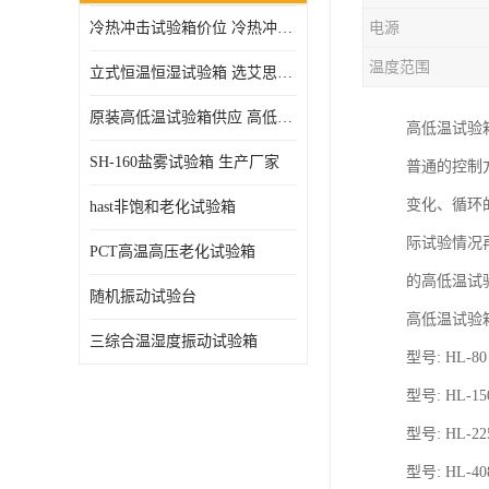
冷热冲击试验箱价位 冷热冲击试验设备 非标定制
电源
高压加速老化试验箱
温度范围
立式恒温恒湿试验箱 选艾思荔厂家
原装高低温试验箱供应 高低温交变湿热试验箱
高低温试验
SH-160盐雾试验箱 生产厂家
普通的控制
变化、循环
hast非饱和老化试验箱
际试验情况
PCT高温高压老化试验箱
的高低温试
随机振动试验台
高低温试验
三综合温湿度振动试验箱
型号: HL-80
型号: HL-150
型号: HL-225
型号: HL-408