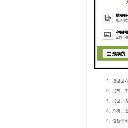
高低温试验
1、内壁：进
2、外壳：
3、保温材
4、密封：
5、控温湿方
6、加热：
7、加湿：
8、冷机：
9、设备供