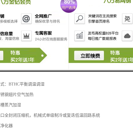
箱的结构特征：
口SUS304不锈钢
冷轧板静电喷涂
料：硬质聚氨脂发泡或超细玻璃棉，具有保温性有好等特点
进口硅胶密封条
式：BTHC平衡调温调湿
不锈钢翅片空气加热
浅槽蒸汽加湿
进口全封闭压缩机，机械式单级制冷或复迭低温回路系统
水净化器