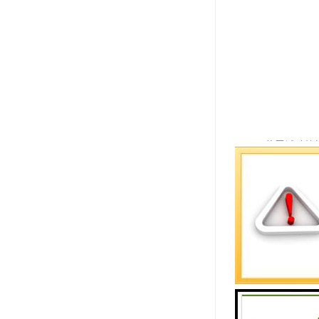
盐雾试验箱
1. 温度控
2. 传感器：
3. 时间继
4. 执行
5. 气路系