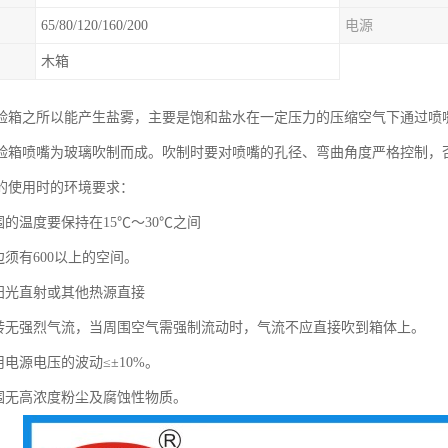
65/80/120/160/200
电源
木箱
验箱之所以能产生盐雾，主要是饱和盐水在一定压力的压缩空气下通过喷
验箱喷嘴为玻璃吹制而成。吹制时要对喷嘴的孔径、弯曲角度严格控制，
的使用时的环境要求：
围的温度要保持在15℃～30℃之间
边须有600以上的空间。
无阳光直射或其他热源直接
周转无强烈气流，当周围空气需强制流动时，气流不应直接吹到箱体上。
用电源电压的波动≤±10%。
周围无高浓度粉尘及腐蚀性物质。