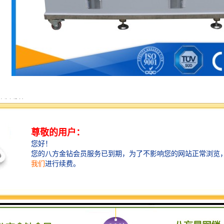
控制系统
制仪：进口数显温控仪。
PT100测试传感器
电器：1s~9999h可调；双位时间继电器，0.1~99小时可设定喷停时间
元器件：施耐德交流接触器，小型继电器，固态继电器
统：稳定可靠的气路元器件