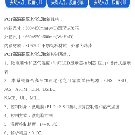
PCT高温高压老化试验箱
规格：
内箱尺寸
：
300×450mm(φ×D)圆形试验箱
外箱尺寸
：
660×950×600mm(W×H×D)
内箱材质
：
SUS304#不锈钢板材质；外箱为烤漆.
PCT高温高压老化试验箱
控制系统：
1
、
微电脑饱和蒸气温度
+时间LED显示器控制器,压力+指针式显示
表.
2
、
本系统符合高压加速老化之可靠度试验规格
：
CNS、ASO、
JAS、ASTM、DIN、BSIEC、
NACE、UL、MIL…
3
、
控制对象
：
微电脑
+P.I.D.+S.S.R自动演算控制饱和蒸气温度.
4
、
控制方式
：
微电脑控制
.
5
、
温度控制精度
：
(+/-)0.5℃.
6
、
解析精度
：
0.1℃.