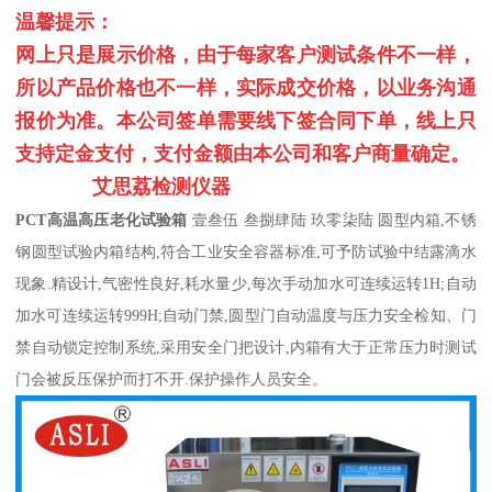
温馨提示：
网上只是展示价格，由于每家客户测试条件不一样，
所以产品价格也不一样，实际成交价格，以业务沟通
报价为准。本公司签单需要线下签合同下单，线上只
支持定金支付，支付金额由本公司和客户商量确定。
艾思荔检测仪器
PCT高温高压老化试验箱
壹叁伍
叁捌肆陆 玖零柒陆
圆型内箱
,不锈
钢圆型试验内箱结构,符合工业安全容器标准,可予防试验中结露滴水
现象.精设计,气密性良好,耗水量少,每次手动加水可连续运转1H;自动
加水可连续运转999H;自动门禁,圆型门自动温度与压力安全检知、门
禁自动锁定控制系统,采用安全门把设计,内箱有大于正常压力时测试
门会被反压保护而打不开.保护操作人员安全。