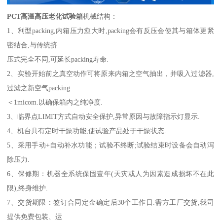
PCT高温高压老化试验箱
机械结构：
1
、
利型
packing,内箱压力愈大时,packing会有反压会使其与箱体更紧
密结合,与传统挤
压式完全不同
,可延长packing寿命.
2
、
实验开始前之真空动作可将原来内箱之空气抽出，并吸入过滤器
,
过滤之新空气packing
＜
1micom.以确保箱内之纯净度.
3
、
临界点
LIMIT方式自动安全保护,异常原因与故障指示灯显示.
4
、
机台具有定时干燥功能
,使试验产品处于干燥状态.
5
、
采用手动
+自动补水功能；试验不终断;试验结束时设备会自动泻
除压力.
6
、保修期：机器全系统保固壹年
(天灾或人为因素造成损坏不在此
限),终身维护.
7
、交货期限
：
签订合同定金确定后
30个工作日.需方工厂交货,我司
提供免费包装、运