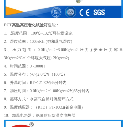
PCT高温高压老化试验箱
性能：
1
、
.温度范围
：
100℃~132℃可任意设定.
2
、
湿度范围
：
100%RH.(饱和蒸气湿度)
3
、
压力范围
：
0.0Kg/cm2~3.00Kg/cm2
压力
;(安全压力容量
3Kg/cm2/G=
1
个环境大气压
+2Kg/cm2)
4
、
时间范围
：
0~1000H
5
、
温度分布
：
(+/-)2.0℃%（100℃）
6
、
升温时间
：
RT~121℃约35分钟内
7
、
加压时间
：
0.0Kg/cm2~1.00Kg/cm2约35分钟内
8、循环方式：水蒸气自然对流循环方式
9、温度感应器：（RTD）PT-100Ω(铂金电阻)
10、加温电热器：绝缘耐压型温度电热器