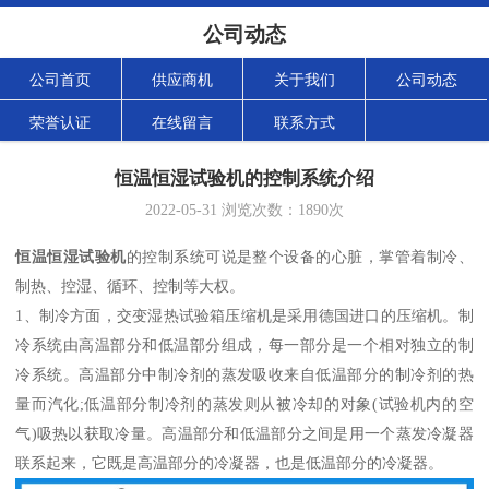
公司动态
公司首页
供应商机
关于我们
公司动态
荣誉认证
在线留言
联系方式
恒温恒湿试验机的控制系统介绍
2022-05-31
浏览次数：
1890
次
恒温恒湿试验机
的控制系统可说是整个设备的心脏，掌管着制冷、
制热、控湿、循环、控制等大权。
1
、制冷方面，交变湿热试验箱压缩机是采用德国进口的压缩机。制
冷系统由高温部分和低温部分组成，每一部分是一个相对独立的制
冷系统。高温部分中制冷剂的蒸发吸收来自低温部分的制冷剂的热
量而汽化
;
低温部分制冷剂的蒸发则从被冷却的对象
(
试验机内的空
气
)
吸热以获取冷量。高温部分和低温部分之间是用一个蒸发冷凝器
联系起来，它既是高温部分的冷凝器，也是低温部分的冷凝器。