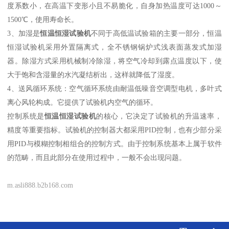
度系数小，在高温下变形小且不易脆化，自身加热温度可达
1000
～
1500
℃，使用寿命长。
3
、加湿是
恒温恒湿试验机
不同于高低温试验箱的主要一部分，
恒温
恒湿试验机
采用外置隔离式，全不锈钢锅炉式浅表面蒸发式加湿
器。除湿方式采用机械制冷除湿，将空气冷却到露点温度以下，使
大于饱和含湿量的水汽凝结析出，这样就降低了湿度。
4
、送风循环系统：空气循环系统由耐温低噪音空调型电机，多叶式
离心风轮构成。它提供了试验机内空气的循环。
控制系统是
恒温恒湿试验机
的核心，它决定了试验机的升温速率，
精度等重要指标。试验机的控制器大都采用
PID
控制，也有少部分采
用
PID
与模糊控制相组合的控制方式。由于控制系统基本上属于软件
的范畴，而且此部分在使用过程中，一般不会出现问题。
m.asli888.b2b168.com