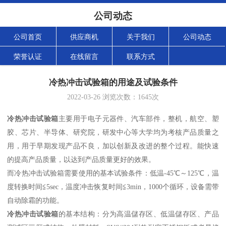
公司动态
公司首页
供应商机
关于我们
公司动态
荣誉认证
在线留言
联系方式
冷热冲击试验箱的用途及试验条件
2022-03-26
浏览次数：
1645
次
冷热冲击试验箱
主要用于电子元器件、汽车部件，整机，航空、塑
胶、芯片、半导体、研究院，研发中心等大学均为考核产品质量之
用，用于早期发现产品不良，加以创新及改进的整个过程。能快速
的提高产品质量，以达到产品质量更好的效果。
而
冷热冲击试验箱
需要使用的基本试验条件：低温
-45
℃～
125
℃，温
度转换时间≦
5sec
，温度冲击恢复时间≦
3min
，
1000
个循环，设备需带
自动除霜的功能。
冷热冲击试验箱
的基本结构：分为高温儲存区、低温儲存区、产品