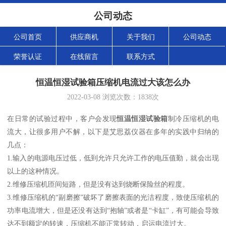
公司动态
公司首页
供应商机
关于我们
公司动态
荣誉认证
在线留言
联系方式
恒温恒湿试验箱压缩机电流过大该怎么办
2022-03-08
浏览次数：
1838
次
在日常的试验过程中，客户会发现
恒温恒湿试验箱
制冷压缩机的电
流大，让很多用户不解，以下是艾思荔仪器在多年的实践中归纳的
几点：
1.输入的电源电压过低，低到允许只允许工作的电压值勤，就会出现
以上的这种情况。
2.维修压缩机匝间短路，但是没有达到烧断保险丝的程度。
3.维修压缩机的“副磨擦”破坏了磨擦表面的光洁程度，致使压缩机的
功率电流增大，但是还没有达到“抱轴”或者是“卡缸”，有可能会导致
达不到额定的转速，压缩机不能正常转动，启运电流过大。