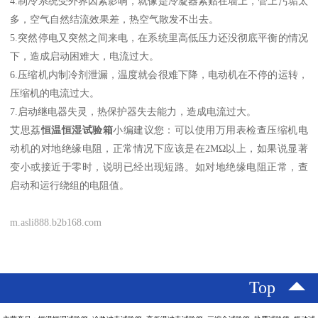
4.制冷系统受外界因素影响，就像是冷凝器紧贴在墙上，管上污垢太
多，空气自然结流效果差，热空气散发不出去。
5.突然停电又突然之间来电，在系统里高低压力还没彻底平衡的情况
下，造成启动困难大，电流过大。
6.压缩机内制冷剂泄漏，温度就会很难下降，电动机在不停的运转，
压缩机的电流过大。
7.启动继电器失灵，热保护器失去能力，造成电流过大。
艾思荔
恒温恒湿试验箱
小编建议您：可以使用万用表检查压缩机电
动机的对地绝缘电阻，正常情况下应该是在2MΩ以上，如果说显著
变小或接近于零时，说明已经出现短路。如对地绝缘电阻正常，查
启动和运行绕组的电阻值。
m.asli888.b2b168.com
Top